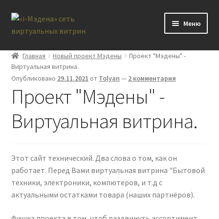
Перейти
Перейти
Меню
к
к
навигации
содержимому
Блог
Главная
Новый проект Мэдены
Проект "Мэдены" -
Виртуальная витрина.
Виртуальная витрина
Опубликовано
29.11.2021
от
Tolyan
—
2 комментария
Проект "Мэдены" -
Контакты
Виртуальная витрина.
Этот сайт технический. Два слова о том, как он
работает. Перед Вами виртуальная витрина "Бытовой
техники, электроники, компютеров, и т.д с
актуальными остатками товара (наших партнёров).
Фишка проекта в том, чтоб раздвинуть ассортимент,